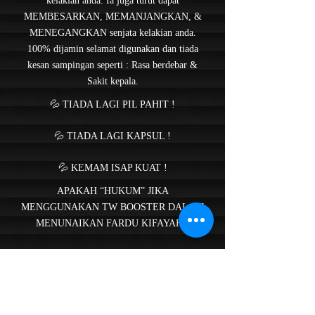
kelakian anda. Ia juga turut dapat
MEMBESARKAN, MEMANJANGKAN, &
MENEGANGKAN senjata kelakian anda.
100% dijamin selamat digunakan dan tiada
kesan sampingan seperti : Rasa berdebar &
Sakit kepala.
💦 TIADA LAGI PIL PAHIT !
💦 TIADA LAGI KAPSUL !
💦 KEMAM ISAP KUAT !
APAKAH “HUKUM” JIKA
MENGGUNAKAN TW BOOSTER DALAM
MENUNAIKAN FARDU KIFAYAH ?
HUKUMYA “WAJIB” JIKA SENJATA
ANDA BERMASALAH🤒
“HARUS” JIKA INGIN BESAR, PANJANG