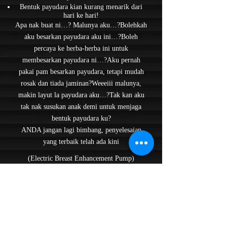
Bentuk payudara kian kurang menarik dari
hari ke hari!
Apa nak buat ni…? Malunya aku…?Bolehkah
aku besarkan payudara aku ini…?Boleh
percaya ke herba-herba ini untuk
membesarkan payudara ni…?Aku pernah
pakai pam besarkan payudara, tetapi mudah
rosak dan tiada jaminan?Weeeiii malunya,
makin layut la payudara aku…?Tak kan aku
tak nak susukan anak demi untuk menjaga
bentuk payudara ku?
ANDA jangan lagi bimbang, penyelesaian
yang terbaik telah ada kini
(Electric Breast Enhancement Pump)
Sistem vakum payudara kini terdapat di
Malaysia dengan pam vakum unik yang
direka khas untuk membesarkan saiz dan
bentuk buah dada anda dengan selamat dan
cepat tanpa rasa sakit dan risiko pembedahan