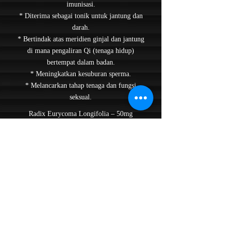
imunisasi.
* Diterima sebagai tonik untuk jantung dan
darah.
* Bertindak atas meridien ginjal dan jantung
di mana pengaliran Qi (tenaga hidup)
bertempat dalam badan.
* Meningkatkan kesuburan sperma.
* Melancarkan tahap tenaga dan fungsi
seksual.
Radix Eurycoma Longifolia – 50mg
(Tongkat Ali)
* Membuang angin dan kelembapan,
menguatkan tendon / urat dan tulang bagi
penyakit sengal-sengal tulang yang teruk.
* Kesihatan jantung dan menenangkan
fikiran.
* Meningkatkan tenaga. Untuk defisit limpa
dengan masalah selera makan, berak cair dan
kelesuan.