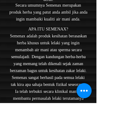
​Secara umumnya Semenax merupakan
produk herba yang patut anda ambil jika anda
ingin mambaiki kualiti air mani anda.
APA ITU SEMENAX?
Semenax adalah produk kesihatan berasaskan
herba khusus untuk lelaki yang ingin
menambah air mani atau sperma secara
semulajadi. Dengan kandungan herba-herba
yang memang telah dikenali sejak zaman
berzaman bagus untuk kesihatan zakar lelaki.
Semenax sangat berhasil pada semua lelaki
tak kira apa sahaja bentuk fizikal seseorang.
Ia telah terbukti secara klinikal mampu
membantu permasalah lelaki terutamanya
masalah kekurangan kuantiti air mani dan
kuantiti sperma berkualiti. Semenax adalah
jawapan buat anda.
KEBAIKAN SEMENAX MALAYSIA?